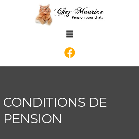
Aller
au
contenu
Main
Menu
CONDITIONS DE
PENSION