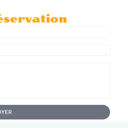
éservation
OYER